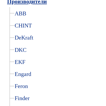
Производители
ABB
CHINT
DeKraft
DKC
EKF
Engard
Feron
Finder