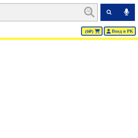
AI
Вход в РК
(0₽)