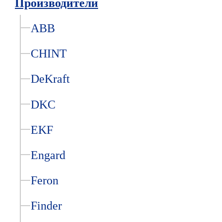
Производители
ABB
CHINT
DeKraft
DKC
EKF
Engard
Feron
Finder